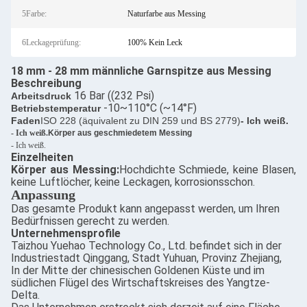
5Farbe:
Naturfarbe aus Messing
6Leckageprüfung:
100% Kein Leck
18 mm - 28 mm männliche Garnspitze aus Messing
Beschreibung
16 Bar ((232 Psi)
Arbeitsdruck
-10~110°C (~14°F)
Betriebstemperatur
Faden
ISO 228 (äquivalent zu DIN 259 und BS 2779)
- Ich weiß.
- Ich weiß.
Körper aus geschmiedetem Messing
- Ich weiß.
Einzelheiten
Körper aus Messing:
Hochdichte Schmiede, keine Blasen,
keine Luftlöcher, keine Leckagen, korrosionsschon.
Anpassung
Das gesamte Produkt kann angepasst werden, um Ihren
Bedürfnissen gerecht zu werden.
Unternehmensprofile
Taizhou Yuehao Technology Co., Ltd. befindet sich in der
Industriestadt Qinggang, Stadt Yuhuan, Provinz Zhejiang,
In der Mitte der chinesischen Goldenen Küste und im
südlichen Flügel des Wirtschaftskreises des Yangtze-
Delta.