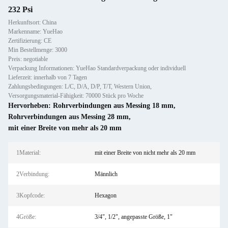
232 Psi
Herkunftsort: China
Markenname: YueHao
Zertifizierung: CE
Min Bestellmenge: 3000
Preis: negotiable
Verpackung Informationen: YueHao Standardverpackung oder individuell
Lieferzeit: innerhalb von 7 Tagen
Zahlungsbedingungen: L/C, D/A, D/P, T/T, Western Union,
Versorgungsmaterial-Fähigkeit: 70000 Stück pro Woche
Hervorheben:
Rohrverbindungen aus Messing 18 mm
,
Rohrverbindungen aus Messing 28 mm
,
mit einer Breite von mehr als 20 mm
1Material:
mit einer Breite von nicht mehr als 20 mm
2Verbindung:
Männlich
3Kopfcode:
Hexagon
4Größe:
3/4", 1/2", angepasste Größe, 1"