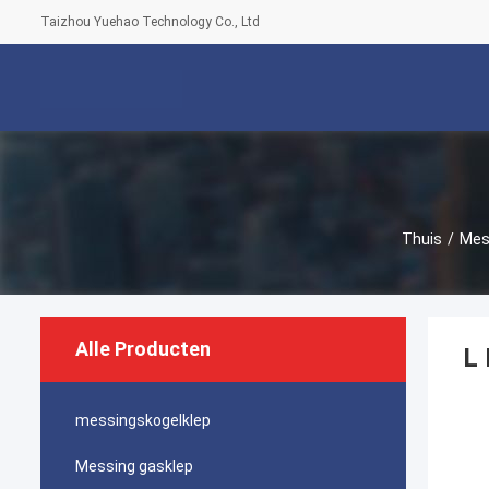
Taizhou Yuehao Technology Co., Ltd
Thuis
/
Mes
Alle Producten
L 
messingskogelklep
Messing gasklep