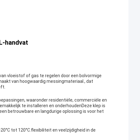
 L-handvat
van vloeistof of gas te regelen door een bolvormige
emaakt van hoogwaardig messingmateriaal., dat
ft.
e toepassingen, waaronder residentiële, commerciële en
emakkelijk te installeren en onderhoudenDeze klep is
en betrouwbare en langdurige oplossing is voor het
C tot 120°C.flexibiliteit en veelzijdigheid in de