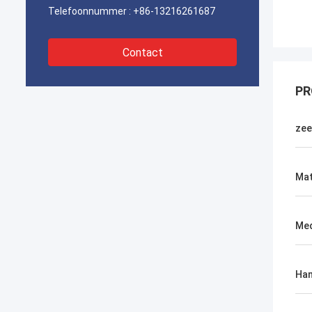
Telefoonnummer :
+86-13216261687
Contact
PR
ze
Mat
Med
Han