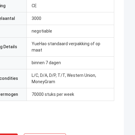
ing
CE
elaantal
3000
negotiable
YueHao standaard verpakking of op
g Details
maat
binnen 7 dagen
L/C, D/A, D/P, T/T, Western Union,
condities
MoneyGram
 vermogen
70000 stuks per week