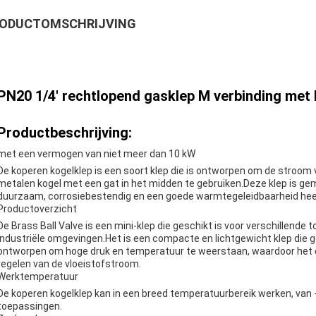
ODUCTOMSCHRIJVING
PN20 1/4' rechtlopend gasklep M verbinding met
Productbeschrijving:
met een vermogen van niet meer dan 10 kW
De koperen kogelklep is een soort klep die is ontworpen om de stroom 
metalen kogel met een gat in het midden te gebruiken.Deze klep is g
duurzaam, corrosiebestendig en een goede warmtegeleidbaarheid hee
Productoverzicht
De Brass Ball Valve is een mini-klep die geschikt is voor verschillend
industriële omgevingen.Het is een compacte en lichtgewicht klep die g
ontworpen om hoge druk en temperatuur te weerstaan, waardoor het e
regelen van de vloeistofstroom.
Werktemperatuur
De koperen kogelklep kan in een breed temperatuurbereik werken, van -20°
toepassingen.