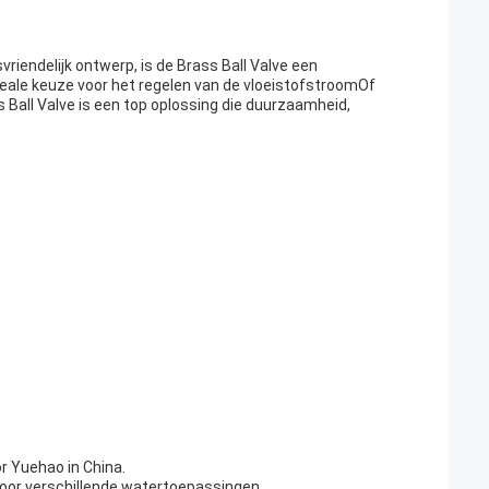
riendelijk ontwerp, is de Brass Ball Valve een
 ideale keuze voor het regelen van de vloeistofstroomOf
ss Ball Valve is een top oplossing die duurzaamheid,
r Yuehao in China.
s voor verschillende watertoepassingen.