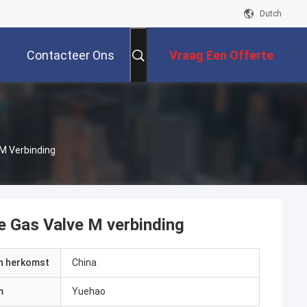
Dutch
Contacteer Ons
Vraag Een Offerte
Aan
M Verbinding
e Gas Valve M verbinding
an herkomst
China
m
Yuehao