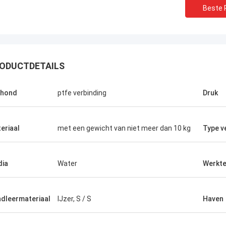
Beste P
ODUCTDETAILS
ehond
ptfe verbinding
Druk
eriaal
met een gewicht van niet meer dan 10 kg
Type v
ia
Water
Werkt
dleermateriaal
IJzer, S / S
Haven