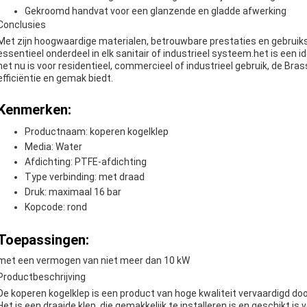
Gekroomd handvat voor een glanzende en gladde afwerking
Conclusies
Met zijn hoogwaardige materialen, betrouwbare prestaties en gebruiksv
essentieel onderdeel in elk sanitair of industrieel systeem.het is een
het nu is voor residentieel, commercieel of industrieel gebruik, de Bra
efficiëntie en gemak biedt.
Kenmerken:
Productnaam: koperen kogelklep
Media: Water
Afdichting: PTFE-afdichting
Type verbinding: met draad
Druk: maximaal 16 bar
Kopcode: rond
Toepassingen:
met een vermogen van niet meer dan 10 kW
Productbeschrijving
De koperen kogelklep is een product van hoge kwaliteit vervaardigd doo
Het is een draaide klep, die gemakkelijk te installeren is en geschikt i