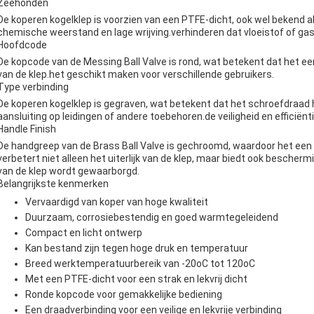
Zeehonden
De koperen kogelklep is voorzien van een PTFE-dicht, ook wel bekend 
chemische weerstand en lage wrijving.verhinderen dat vloeistof of ga
Hoofdcode
De kopcode van de Messing Ball Valve is rond, wat betekent dat het ee
van de klep.het geschikt maken voor verschillende gebruikers.
Type verbinding
De koperen kogelklep is gegraven, wat betekent dat het schroefdraad h
aansluiting op leidingen of andere toebehoren.de veiligheid en efficiënt
Handle Finish
De handgreep van de Brass Ball Valve is gechroomd, waardoor het een
verbetert niet alleen het uiterlijk van de klep, maar biedt ook bescher
van de klep wordt gewaarborgd.
Belangrijkste kenmerken
Vervaardigd van koper van hoge kwaliteit
Duurzaam, corrosiebestendig en goed warmtegeleidend
Compact en licht ontwerp
Kan bestand zijn tegen hoge druk en temperatuur
Breed werktemperatuurbereik van -20oC tot 120oC
Met een PTFE-dicht voor een strak en lekvrij dicht
Ronde kopcode voor gemakkelijke bediening
Een draadverbinding voor een veilige en lekvrije verbinding