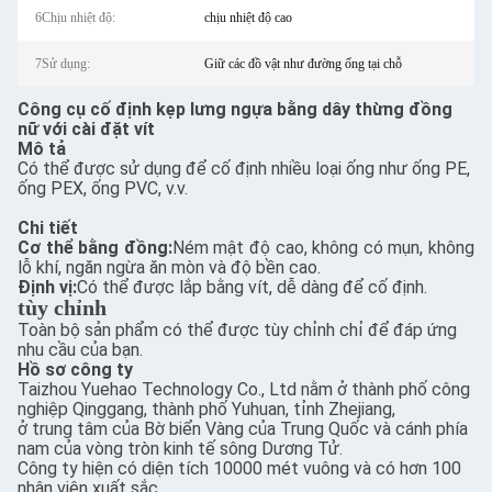
6Chịu nhiệt độ:
chịu nhiệt độ cao
7Sử dụng:
Giữ các đồ vật như đường ống tại chỗ
Công cụ cố định kẹp lưng ngựa bằng dây thừng đồng
nữ với cài đặt vít
Mô tả
Có thể được sử dụng để cố định nhiều loại ống như ống PE,
ống PEX, ống PVC, v.v.
Chi tiết
Cơ thể bằng đồng:
Ném mật độ cao, không có mụn, không
lỗ khí, ngăn ngừa ăn mòn và độ bền cao.
Định vị:
Có thể được lắp bằng vít, dễ dàng để cố định.
tùy chỉnh
Toàn bộ sản phẩm có thể được tùy chỉnh chỉ để đáp ứng
nhu cầu của bạn.
Hồ sơ công ty
Taizhou Yuehao Technology Co., Ltd nằm ở thành phố công
nghiệp Qinggang, thành phố Yuhuan, tỉnh Zhejiang,
ở trung tâm của Bờ biển Vàng của Trung Quốc và cánh phía
nam của vòng tròn kinh tế sông Dương Tử.
Công ty hiện có diện tích 10000 mét vuông và có hơn 100
nhân viên xuất sắc.