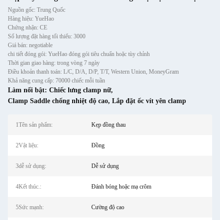
Nguồn gốc: Trung Quốc
Hàng hiệu: YueHao
Chứng nhận: CE
Số lượng đặt hàng tối thiểu: 3000
Giá bán: negotiable
chi tiết đóng gói: YueHao đóng gói tiêu chuẩn hoặc tùy chỉnh
Thời gian giao hàng: trong vòng 7 ngày
Điều khoản thanh toán: L/C, D/A, D/P, T/T, Western Union, MoneyGram
Khả năng cung cấp: 70000 chiếc mỗi tuần
Làm nổi bật:
Chiếc lưng clamp nữ
,
Clamp Saddle chống nhiệt độ cao
,
Lắp đặt ốc vít yên clamp
1Tên sản phẩm:
Kẹp đồng thau
2Vật liệu:
Đồng
3dễ sử dụng:
Dễ sử dụng
4Kết thúc.:
Đánh bóng hoặc mạ crôm
5Sức mạnh:
Cường độ cao