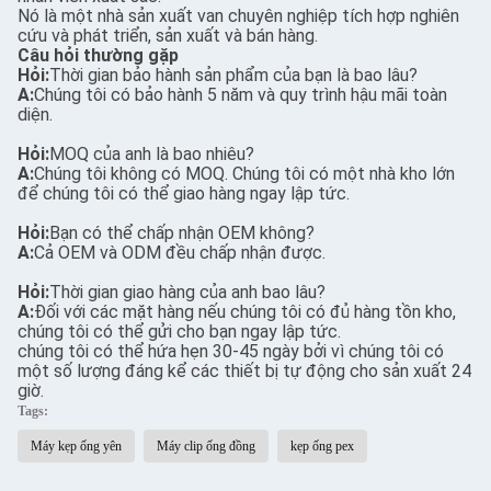
Nó là một nhà sản xuất van chuyên nghiệp tích hợp nghiên
cứu và phát triển, sản xuất và bán hàng.
Câu hỏi thường gặp
Hỏi:
Thời gian bảo hành sản phẩm của bạn là bao lâu?
A:
Chúng tôi có bảo hành 5 năm và quy trình hậu mãi toàn
diện.
Hỏi:
MOQ của anh là bao nhiêu?
A:
Chúng tôi không có MOQ. Chúng tôi có một nhà kho lớn
để chúng tôi có thể giao hàng ngay lập tức.
Hỏi:
Bạn có thể chấp nhận OEM không?
A:
Cả OEM và ODM đều chấp nhận được.
Hỏi:
Thời gian giao hàng của anh bao lâu?
A:
Đối với các mặt hàng nếu chúng tôi có đủ hàng tồn kho,
chúng tôi có thể gửi cho bạn ngay lập tức.
chúng tôi có thể hứa hẹn 30-45 ngày bởi vì chúng tôi có
một số lượng đáng kể các thiết bị tự động cho sản xuất 24
giờ.
Tags:
Máy kẹp ống yên
Máy clip ống đồng
kẹp ống pex