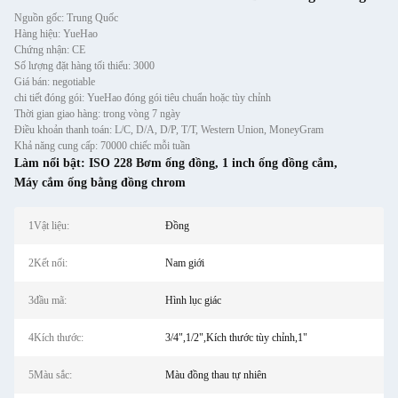
Nguồn gốc: Trung Quốc
Hàng hiệu: YueHao
Chứng nhận: CE
Số lượng đặt hàng tối thiểu: 3000
Giá bán: negotiable
chi tiết đóng gói: YueHao đóng gói tiêu chuẩn hoặc tùy chỉnh
Thời gian giao hàng: trong vòng 7 ngày
Điều khoản thanh toán: L/C, D/A, D/P, T/T, Western Union, MoneyGram
Khả năng cung cấp: 70000 chiếc mỗi tuần
Làm nổi bật:
ISO 228 Bơm ống đồng
,
1 inch ống đồng cắm
,
Máy cắm ống bằng đồng chrom
1Vật liệu:
Đồng
2Kết nối:
Nam giới
3đầu mã:
Hình lục giác
4Kích thước:
3/4",1/2",Kích thước tùy chỉnh,1"
5Màu sắc:
Màu đồng thau tự nhiên