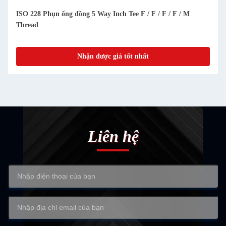
ISO 228 Phụn ống đồng 5 Way Inch Tee F / F / F / F / M
Thread
Nhận được giá tốt nhất
Liên hệ