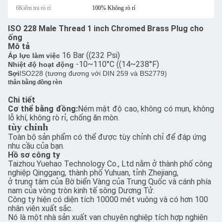
6Kiểm tra rò rỉ:
100% Không rò rỉ
ISO 228 Male Thread 1 inch Chromed Brass Plug cho
ống
Mô tả
16 Bar ((232 Psi)
Áp lực làm việc
-10~110°C ((14~238°F)
Nhiệt độ hoạt động
Sợi
ISO228 (tương đương với DIN 259 và BS2779)
thân bằng đồng rèn
Chi tiết
Cơ thể bằng đồng:
Ném mật độ cao, không có mụn, không
lỗ khí, không rò rỉ, chống ăn mòn.
tùy chỉnh
Toàn bộ sản phẩm có thể được tùy chỉnh chỉ để đáp ứng
nhu cầu của bạn.
Hồ sơ công ty
Taizhou Yuehao Technology Co., Ltd nằm ở thành phố công
nghiệp Qinggang, thành phố Yuhuan, tỉnh Zhejiang,
ở trung tâm của Bờ biển Vàng của Trung Quốc và cánh phía
nam của vòng tròn kinh tế sông Dương Tử.
Công ty hiện có diện tích 10000 mét vuông và có hơn 100
nhân viên xuất sắc.
Nó là một nhà sản xuất van chuyên nghiệp tích hợp nghiên