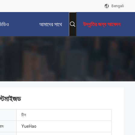
Bengali
ভিডিও
আমাদের সাথে
উদ্ধৃতির জন্য আবেদন
যোগাযোগ করুন
াস্টমাইজড
চীন
নাম
YueHao