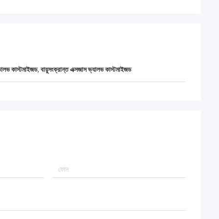
ন ভালভ কাস্টমাইজড
,
বায়ুসংক্রান্ত এক্সজাস ভ্যালভ কাস্টমাইজড