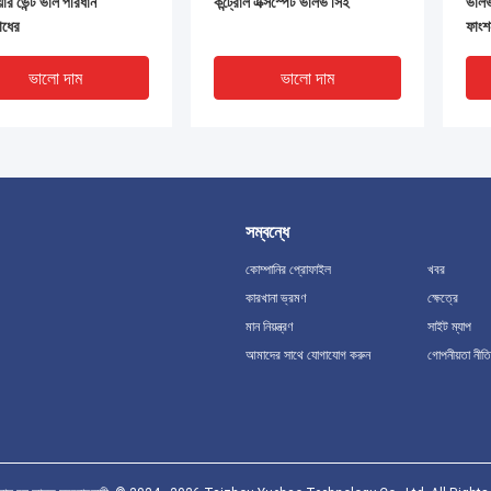
য়ার ভেন্ট ভাল পরিধান
কন্ট্রোল এক্সস্পেট ভালভ সিই
ভালভ
োধের
ফাংশ
ভালো দাম
ভালো দাম
সম্বন্ধে
কোম্পানির প্রোফাইল
খবর
কারখানা ভ্রমণ
ক্ষেত্রে
মান নিয়ন্ত্রণ
সাইট ম্যাপ
আমাদের সাথে যোগাযোগ করুন
গোপনীয়তা নীতি
রুত নিষ্কাশন ভালভ দূরবর্তী
1/4 ইঞ্চি দ্রুত নিষ্কাশন ভালভ
ন ভালভ 1/4 ইঞ্চি নিকেল
বায়ুবাহিত নিষ্কাশন ভালভ কাস্টমাইজড
ed
ভালো দাম
ভালো দাম