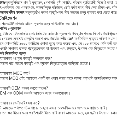
্ডেলঃ
অ্যালুমিনিয়াম খাদ টি হ্যান্ডেল, পেশাদারী পৃষ্ঠ পেইন্টিং, পরিধান প্রতিরোধী, বিরোধী জার
ং:
এনবিআর এবং এফকেএম, আমদানিকৃত কাঁচামাল, ছোট ঘর্ষণ সহগ, দীর্ঘ সেবা জীবন এবং ফা
ইনলেস স্টীল লকনট:
অভ্যন্তরীণ নকশা অ্যান্টি-লস, দীর্ঘ সময়ের জন্য ব্যবহার করা যেতে পার
্টমাইজেশন
 প্রোডাক্টটি আপনার চাহিদা পূরণের জন্য কাস্টমাইজ করা যায়।
পানির প্রোফাইল
ু ইউহেও টেকনোলজি কোং লিমিটেড চেজিয়াং প্রদেশের ইউহুয়ান শহরের কিংগাং ইন্ডাস্ট্রিয
র গোল্ডেন কোস্টের কেন্দ্রীয় অংশে এবং ইয়াংজি নদীর ডেল্টা অর্থনৈতিক বৃত্তের দক্ষিণ অংশে
মানে কোম্পানিটি ১০০০ বর্গমিটার এলাকা জুড়ে কাজ করছে এবং এর ১০০ জনেরও বেশি কর্মী র
একটি পেশাদার ভালভ প্রস্তুতকারক যা গবেষণা এবং উন্নয়ন, উত্পাদন এবং বিক্রয়কে সংহত
য়শই জিজ্ঞাসিত প্রশ্ন
ন:
আপনার পণ্যের গ্যারান্টি সময়কাল কত?
াদের পাঁচ বছরের গ্যারান্টি এবং ব্যাপক বিক্রয়োত্তর প্রক্রিয়া রয়েছে।
ন:
আপনার MOQ কত?
মাদের MOQ নেই, আমাদের একটি বড় গুদাম আছে যাতে আমরা পণ্যগুলি তাত্ক্ষণিকভাবে সর
ন:
আপনি OEM গ্রহণ করতে পারেন?
EM এবং ODM উভয়ই আমাদের জন্য গ্রহণযোগ্য।
ন:
আপনার ডেলিভারি সময় কত?
দি আমাদের পর্যাপ্ত স্টক থাকে, তাহলে আমরা তাৎক্ষণিকভাবে আপনাকে পাঠাতে পারি।
 ৩০-৪৫ দিনের জন্য প্রতিশ্রুতি দিতে পারি কারণ আমাদের কাছে ২৪ ঘণ্টার উৎপাদন করার জ