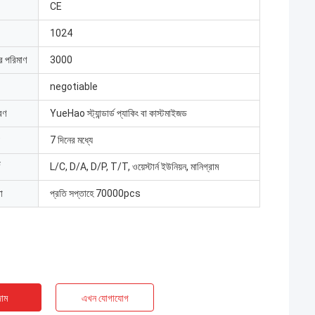
CE
1024
ার পরিমাণ
3000
negotiable
রণ
YueHao স্ট্যান্ডার্ড প্যাকিং বা কাস্টমাইজড
7 দিনের মধ্যে
L/C, D/A, D/P, T/T, ওয়েস্টার্ন ইউনিয়ন, মানিগ্রাম
া
প্রতি সপ্তাহে 70000pcs
াম
এখন যোগাযোগ