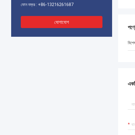
ফোন নম্বর :
+86-13216261687
যোগাযোগ
পণ্
বিশে
একটি