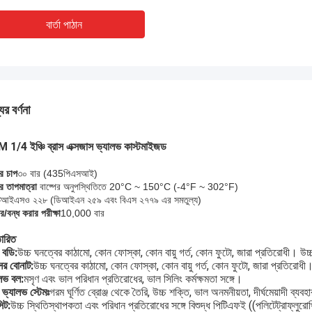
বার্তা পাঠান
ের বর্ণনা
1/4 ইঞ্চি ব্রাস এক্সজাস ভ্যালভ কাস্টমাইজড
র চাপ
৩০ বার (
435
পিএসআই)
র তাপমাত্রা
বাষ্পের অনুপস্থিতিতে 20°C ~ 150°C (-4°F ~ 302°F)
ড
আইএসও ২২৮ (ডিআইএন ২৫৯ এবং বিএস ২৭৭৯ এর সমতুল্য)
র/বন্ধ করার পরীক্ষা
10,000 বার
তারিত
স বডি:
উচ্চ ঘনত্বের কাঠামো, কোন ফোস্কা, কোন বায়ু গর্ত, কোন ফুটো, জারা প্রতিরোধী। উচ্চ 
সের বোনাট:
উচ্চ ঘনত্বের কাঠামো, কোন ফোস্কা, কোন বায়ু গর্ত, কোন ফুটো, জারা প্রতিরোধী। 
লভ বল:
মসৃণ এবং ভাল পরিধান প্রতিরোধের, ভাল সিলিং কর্মক্ষমতা সঙ্গে।
স ভ্যালভ স্টেমঃ
গরম ঘূর্ণিত ব্রোঞ্জ থেকে তৈরি, উচ্চ শক্তি, ভাল অনমনীয়তা, দীর্ঘমেয়াদী ব্যবহা
িট:
উচ্চ স্থিতিস্থাপকতা এবং পরিধান প্রতিরোধের সঙ্গে বিশুদ্ধ পিটিএফই ((পলিটেট্রাফ্লুর