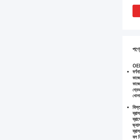
পণ্য
OEM 
বর্ণনা
কাজে
কাজে
থ্রে
খোলা
বিস্
ব্রা
ব্রা
ভ্যা
ব্রা
বল স