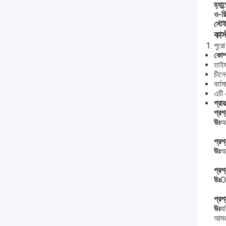
হ্যান
ও-রি
স্টে
কাস
পুরো
কোম্
তাইজ
চীনে
বর্ত
এটি 
প্রা
প্রশ্
উঃ
আম
প্রশ্
উঃ
আ
প্রশ্
উঃ
O
প্রশ্
উঃ
য
আমরা