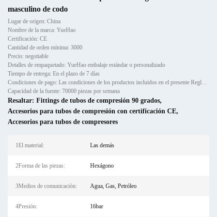
masculino de codo
Lugar de origen: China
Nombre de la marca: YueHao
Certificación: CE
Cantidad de orden mínima: 3000
Precio: negotiable
Detalles de empaquetado: YueHao embalaje estándar o personalizado
Tiempo de entrega: En el plazo de 7 días
Condiciones de pago: Las condiciones de los productos incluidos en el presente Reglamento son las siguientes:
Capacidad de la fuente: 70000 piezas por semana
Resaltar:
Fittings de tubos de compresión 90 grados
,
Accesorios para tubos de compresión con certificación CE
,
Accesorios para tubos de compresores
1El material:
Las demás
2Forma de las piezas:
Hexágono
3Medios de comunicación:
Agua, Gas, Petróleo
4Presión:
16bar