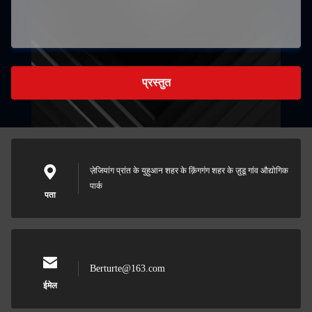
प्रस्तुत
ज़ेजियांग प्रांत के युहुआन शहर के क़िंगगंग शहर के ज़ुडू गांव औद्योगिक
पार्क
पता
Berturte@163.com
ईमेल