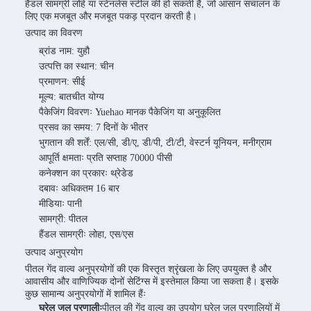
हैंडल सामग्री लोहे या स्टेनलेस स्टील की हो सकती है, जो आसान संचालन के
लिए एक मजबूत और मजबूत पकड़ प्रदान करती है।
उत्पाद का विवरण
ब्रांड नाम: युहौ
उत्पत्ति का स्थान: चीन
प्रमाणन: सीई
मूल्य: बातचीत योग्य
पैकेजिंग विवरणः Yuehao मानक पैकेजिंग या अनुकूलित
प्रसव का समय: 7 दिनों के भीतर
भुगतान की शर्तें: एल/सी, डी/ए, डी/पी, टी/टी, वेस्टर्न यूनियन, मनीग्राम
आपूर्ति क्षमताः प्रति सप्ताह 70000 पीसी
कनेक्शन का प्रकारः थ्रेडेड
दबावः अधिकतम 16 बार
मीडियाः पानी
सामग्री: पीतल
हैंडल सामग्रीः लोहा, एस/एस
उत्पाद अनुप्रयोग
पीतल गेंद वाल्व अनुप्रयोगों की एक विस्तृत श्रृंखला के लिए उपयुक्त है और
आवासीय और वाणिज्यिक दोनों सेटिंग्स में इस्तेमाल किया जा सकता है। इसके
कुछ सामान्य अनुप्रयोगों में शामिल हैंः
घरेलू जल प्रणालीः
पीतल की गेंद वाल्व का उपयोग घरेलू जल प्रणालियों में