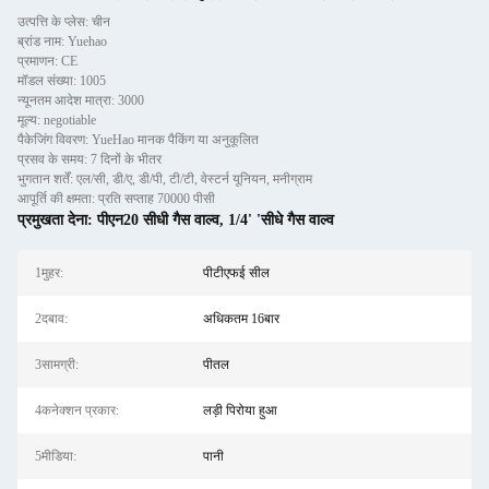
उत्पत्ति के प्लेस: चीन
ब्रांड नाम: Yuehao
प्रमाणन: CE
मॉडल संख्या: 1005
न्यूनतम आदेश मात्रा: 3000
मूल्य: negotiable
पैकेजिंग विवरण: YueHao मानक पैकिंग या अनुकूलित
प्रसव के समय: 7 दिनों के भीतर
भुगतान शर्तें: एल/सी, डी/ए, डी/पी, टी/टी, वेस्टर्न यूनियन, मनीग्राम
आपूर्ति की क्षमता: प्रति सप्ताह 70000 पीसी
प्रमुखता देना:
पीएन20 सीधी गैस वाल्व
,
1/4' 'सीधे गैस वाल्व
1मुहर:
पीटीएफई सील
2दबाव:
अधिकतम 16बार
3सामग्री:
पीतल
4कनेक्शन प्रकार:
लड़ी पिरोया हुआ
5मीडिया:
पानी