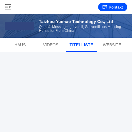
Kontakt
Taizhou Yuehao Technology Co., Ltd
Qualität Messingkugelventil, Gasventil aus Messing
Hersteller From China
HAUS
VIDEOS
TITELLISTE
WEBSITE