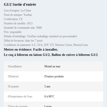
G1/2 Sortie d'entrée
Lieu d'origine: La Chine
Nom de marque: Yuehao
Certification: CE
Numéro de modèle: 1013
Quantité de commande min: 3000
Prix: negotiable
Détails d'emballage: YueHao emballage standard ou personnalisé
Délai de livraison: dans les 7 jours
Conditions de paiement: L/C, D/A, D/P, T/T, Western Union, MoneyGram
Mettre en évidence:
Facile à installer
,
Le coq à biberon en laiton G1/2
,
Ballon de cuivre à biberon G1/2
1Installation:
Monté au mur
2Matériel:
D'autres produits
3Garantie:
5 ans
4Température de l'eau:
0 à 90°C
5Type de poignée:
Levier