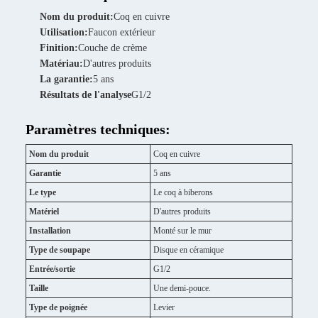
Nom du produit:
Coq en cuivre
Utilisation:
Faucon extérieur
Finition:
Couche de crème
Matériau:
D'autres produits
La garantie:
5 ans
Résultats de l'analyse
G1/2
Paramètres techniques:
Nom du produit
Coq en cuivre
Garantie
5 ans
Le type
Le coq à biberons
Matériel
D'autres produits
Installation
Monté sur le mur
Type de soupape
Disque en céramique
Entrée/sortie
G1/2
Taille
Une demi-pouce.
Type de poignée
Levier