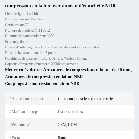
compression en laiton avec anneau d'étanchéité NBR
Lieu d'origine: La Chine
Nom de marque: YueHao
Certification: CE
Numéro de modèle: YHT5012
Quantité de commande min: 3000
Prix: negotiable
Détails d'emballage: YueHao emballage standard ou personnalisé
Délai de livraison: dans les 7 jours
Conditions de paiement: L/C, D/A, T/T, Western Union,
Capacité d'approvisionnement: 70000 par semaine
Mettre en évidence:
Armatures de compression en laiton de 16 mm
,
Armatures de compression en laiton NBR
,
Couplings à compression en laiton NBR
1Application du projet:
Utilisation industrielle et commerciale
2Matériau du corps:
D'autres produits
3Personnalisé:
OEM, ODM
4Forme:
Ronde