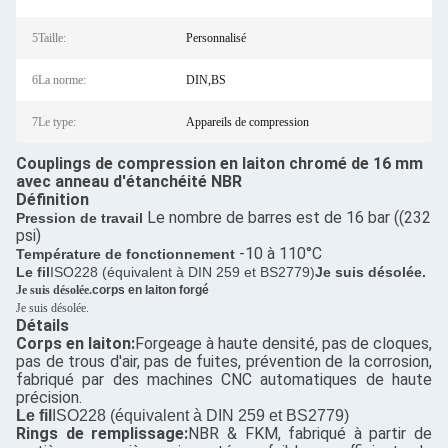
5Taille:
Personnalisé
6La norme:
DIN,BS
7Le type:
Appareils de compression
Couplings de compression en laiton chromé de 16 mm
avec anneau d'étanchéité NBR
Définition
Le nombre de barres est de 16 bar ((232
Pression de travail
psi)
-10 à 110°C
Température de fonctionnement
Le fil
ISO228 (équivalent à DIN 259 et BS2779)
Je suis désolée.
Je suis désolée.
corps en laiton forgé
Je suis désolée.
Détails
Corps en laiton:
Forgeage à haute densité, pas de cloques,
pas de trous d'air, pas de fuites, prévention de la corrosion,
fabriqué par des machines CNC automatiques de haute
précision.
Le fil
ISO228 (équivalent à DIN 259 et BS2779)
Rings de remplissage:
NBR & FKM, fabriqué à partir de