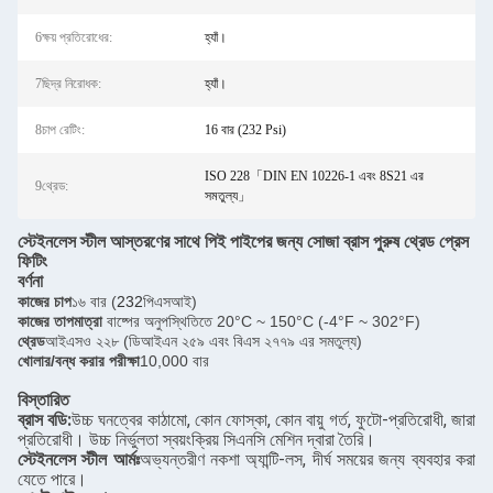
6ক্ষয় প্রতিরোধের:
হ্যাঁ।
7ছিদ্র নিরোধক:
হ্যাঁ।
8চাপ রেটিং:
16 বার (232 Psi)
ISO 228「DIN EN 10226-1 এবং 8S21 এর
9থ্রেড:
সমতুল্য」
স্টেইনলেস স্টীল আস্তরণের সাথে পিই পাইপের জন্য সোজা ব্রাস পুরুষ থ্রেড প্রেস
ফিটিং
বর্ণনা
কাজের চাপ
১৬ বার (
232
পিএসআই)
কাজের তাপমাত্রা
বাষ্পের অনুপস্থিতিতে 20°C ~ 150°C (-4°F ~ 302°F)
থ্রেড
আইএসও ২২৮ (ডিআইএন ২৫৯ এবং বিএস ২৭৭৯ এর সমতুল্য)
খোলার/বন্ধ করার পরীক্ষা
10,000 বার
বিস্তারিত
ব্রাস বডি:
উচ্চ ঘনত্বের কাঠামো, কোন ফোস্কা, কোন বায়ু গর্ত, ফুটো-প্রতিরোধী, জারা
প্রতিরোধী। উচ্চ নির্ভুলতা স্বয়ংক্রিয় সিএনসি মেশিন দ্বারা তৈরি।
স্টেইনলেস স্টীল আর্মঃ
অভ্যন্তরীণ নকশা অ্যান্টি-লস, দীর্ঘ সময়ের জন্য ব্যবহার করা
যেতে পারে।