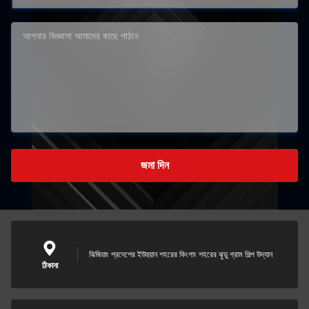
জমা দিন
ঝিজিয়াং প্রদেশের ইউহুয়ান শহরের কিংগাং শহরের ঝুডু গ্রাম শিল্প উদ্যান
ঠিকানা