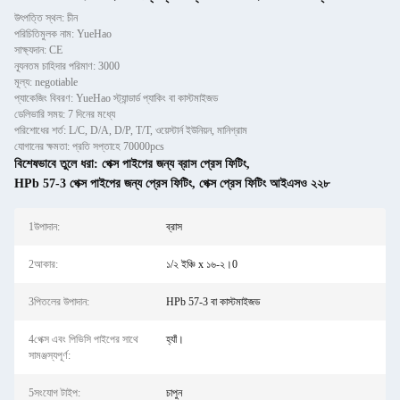
উৎপত্তি স্থল: চীন
পরিচিতিমুলক নাম: YueHao
সাক্ষ্যদান: CE
ন্যূনতম চাহিদার পরিমাণ: 3000
মূল্য: negotiable
প্যাকেজিং বিবরণ: YueHao স্ট্যান্ডার্ড প্যাকিং বা কাস্টমাইজড
ডেলিভারি সময়: 7 দিনের মধ্যে
পরিশোধের শর্ত: L/C, D/A, D/P, T/T, ওয়েস্টার্ন ইউনিয়ন, মানিগ্রাম
যোগানের ক্ষমতা: প্রতি সপ্তাহে 70000pcs
বিশেষভাবে তুলে ধরা:
পেক্স পাইপের জন্য ব্রাস প্রেস ফিটিং
,
HPb 57-3 পেক্স পাইপের জন্য প্রেস ফিটিং
,
পেক্স প্রেস ফিটিং আইএসও ২২৮
1উপাদান:
ব্রাস
2আকার:
১/২ ইঞ্চি x ১৬-২।0
3পিতলের উপাদান:
HPb 57-3 বা কাস্টমাইজড
4পেক্স এবং পিভিসি পাইপের সাথে
হ্যাঁ।
সামঞ্জস্যপূর্ণ:
5সংযোগ টাইপ:
চাপুন