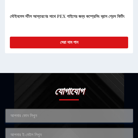
স্টেইনলেস স্টীল আস্তরণের সাথে PEX পাইপের জন্য কম্প্রেসিং ব্রাস প্রেস ফিটিং
সেরা দাম পান
যোগাযোগ