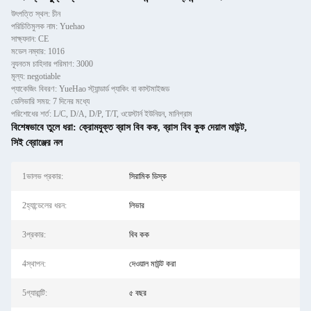
উৎপত্তি স্থল: চীন
পরিচিতিমুলক নাম: Yuehao
সাক্ষ্যদান: CE
মডেল নম্বার: 1016
ন্যূনতম চাহিদার পরিমাণ: 3000
মূল্য: negotiable
প্যাকেজিং বিবরণ: YueHao স্ট্যান্ডার্ড প্যাকিং বা কাস্টমাইজড
ডেলিভারি সময়: 7 দিনের মধ্যে
পরিশোধের শর্ত: L/C, D/A, D/P, T/T, ওয়েস্টার্ন ইউনিয়ন, মানিগ্রাম
বিশেষভাবে তুলে ধরা:
ক্রোমযুক্ত ব্রাস বিব কক
,
ব্রাস বিব কুক দেয়াল মাউন্ট
,
সিই ব্রোঞ্জের নল
1ভালভ প্রকার:
সিরামিক ডিস্ক
2হ্যান্ডেলের ধরন:
লিভার
3প্রকার:
বিব কক
4স্থাপন:
দেওয়াল মাউন্ট করা
5গ্যারান্টি:
৫ বছর