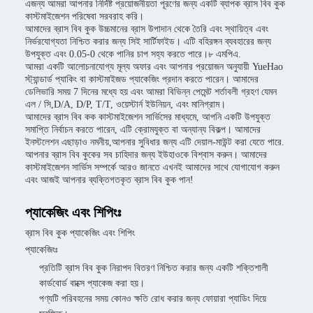
এজন্য আমরা আপনার নির্দিষ্ট প্রয়োজনীয়তা পূরণের জন্য একটি ব্যাপক ব্রাস বিব কুক
কাস্টমাইজেশন পরিষেবা সরবরাহ করি।
আমাদের ব্রাস বিব কুক উচ্চমানের ব্রাস উপাদান থেকে তৈরি এবং স্থায়িত্ব এবং
নির্ভরযোগ্যতা নিশ্চিত করার জন্য সিই সার্টিফাইড। এটি বহিরঙ্গন ব্যবহারের জন্য
উপযুক্ত এবং 0.05-0 থেকে পানির চাপ সহ্য করতে পারে।৮ এমপিএ.
আমরা একটি আলোচনাযোগ্য মূল্য অফার এবং আপনার প্রয়োজন অনুযায়ী YueHao
স্ট্যান্ডার্ড প্যাকিং বা কাস্টমাইজড প্যাকেজিং প্রদান করতে পারেন। আমাদের
ডেলিভারি সময় 7 দিনের মধ্যে হয় এবং আমরা বিভিন্ন পেমেন্ট শর্তাবলী গ্রহণ যেমন
এল / সি,D/A, D/P, T/T, ওয়েস্টার্ন ইউনিয়ন, এবং মানিগ্রাম।
আমাদের ব্রাস বিব কক কাস্টমাইজেশন সার্ভিসের মাধ্যমে, আপনি একটি উপযুক্ত
সমাপ্তি নির্বাচন করতে পারেন, এটি ক্রোমযুক্ত বা অন্যান্য বিকল্প। আমাদের
ইনস্টলেশন এছাড়াও নমনীয়,আপনার সুবিধার জন্য এটি দেয়াল-মাউন্ট করা যেতে পারে.
আপনার ব্রাস বিব কুকের সব চাহিদার জন্য ইউহাওকে বিশ্বাস করুন। আমাদের
কাস্টমাইজেশন সার্ভিস সম্পর্কে আরও জানতে এখনই আমাদের সাথে যোগাযোগ করুন
এবং আজই আপনার ব্যক্তিগতকৃত ব্রাস বিব কুক পান!
প্যাকেজিং এবং শিপিংঃ
ব্রাস বিব কুক প্যাকেজিং এবং শিপিং
প্যাকেজিংঃ
প্রতিটি ব্রাস বিব কুক নিরাপদ বিতরণ নিশ্চিত করার জন্য একটি শক্তিশালী
কার্ডবোর্ড বাক্সে প্যাকেজ করা হয়।
পণ্যটি পরিবহনের সময় কোনও ক্ষতি রোধ করার জন্য ফোয়ারা প্যাডিং দিয়ে