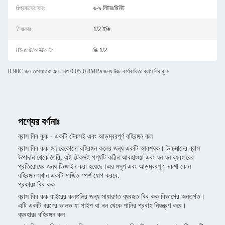
6প্রবাহের হার:
৬-৯ লিটার/মিনিট
7আকার:
1/2 ইঞ্চি
8ইনলেট/আউটলেট:
জি 1/2
0-90C জল তাপমাত্রা এবং চাপ 0.05-0.8MPa জন্য উচ্চ-কার্যকারিতা ব্রাস বিব কুক
পণ্যের বর্ণনাঃ
ব্রাস বিব কুক - একটি টেকসই এবং আড়ম্বরপূর্ণ বহিরঙ্গন কল
ব্রাস বিব কক হল যেকোনো বহিরঙ্গন কলের জন্য একটি আবশ্যক। উচ্চমানের ব্রাস
উপাদান থেকে তৈরি, এই টেকসই পণ্যটি কঠিন আবহাওয়া এবং ঘন ঘন ব্যবহারের
প্রতিরোধের জন্য ডিজাইন করা হয়েছে।এর মসৃণ এবং আড়ম্বরপূর্ণ নকশা কোন
বহিরঙ্গন স্থান একটি মার্জিত স্পর্শ যোগ করবে.
প্রকারঃ বিব কক
ব্রাস বিব কক বাইরের কলগুলির জন্য সাধারণত ব্যবহৃত বিব কক বিভাগের অন্তর্গত।
এটি একটি ধরণের ভালভ যা পাইপ বা নল থেকে পানির প্রবাহ নিয়ন্ত্রণ করে।
ব্যবহারঃ বহিরঙ্গন কল