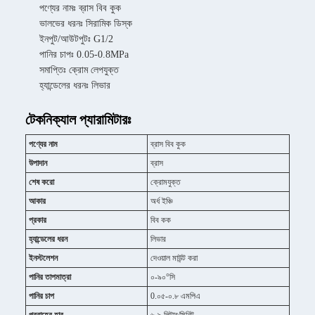
পণ্যের নামঃ ব্রাস বিব কুক
ভালভের ধরনঃ সিরামিক ডিস্ক
ইনপুট/আউটপুটঃ G1/2
পানির চাপঃ 0.05-0.8MPa
সমাপ্তিঃ ক্রোম লেপযুক্ত
হ্যান্ডেলের ধরনঃ লিভার
টেকনিক্যাল প্যারামিটারঃ
পণ্যের নাম
ব্রাস বিব কুক
উপাদান
ব্রাস
শেষ করো
ক্রোমযুক্ত
আকার
অর্ধ ইঞ্চি
প্রকার
বিব কক
হ্যান্ডেলের ধরন
লিভার
ইনস্টলেশন
দেওয়াল মাউন্ট করা
পানির তাপমাত্রা
০-৯০°সি
পানির চাপ
0.০৫-০.৮ এমপিএ