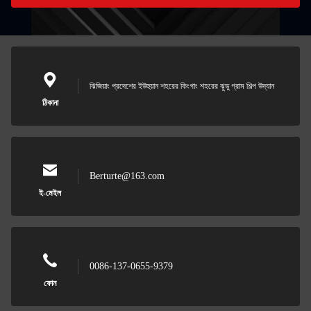
ঝিজিয়াং প্রদেশের ইউহুয়ান শহরের কিংগাং শহরের ঝুডু গ্রাম শিল্প উদ্যান
ঠিকানা
Berturte@163.com
ই-মেইল
0086-137-0655-9379
ফোন