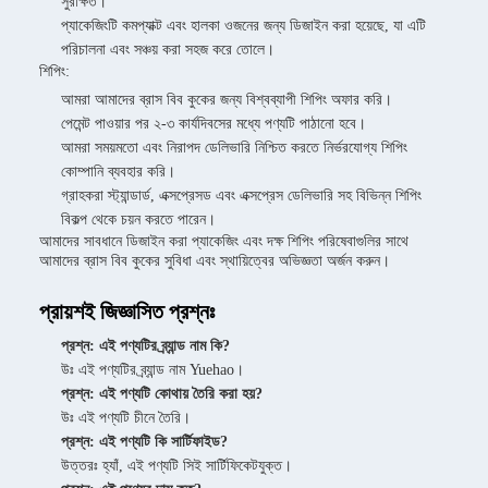
সুরক্ষিত।
প্যাকেজিংটি কমপ্যাক্ট এবং হালকা ওজনের জন্য ডিজাইন করা হয়েছে, যা এটি
পরিচালনা এবং সঞ্চয় করা সহজ করে তোলে।
শিপিং:
আমরা আমাদের ব্রাস বিব কুকের জন্য বিশ্বব্যাপী শিপিং অফার করি।
পেমেন্ট পাওয়ার পর ২-৩ কার্যদিবসের মধ্যে পণ্যটি পাঠানো হবে।
আমরা সময়মতো এবং নিরাপদ ডেলিভারি নিশ্চিত করতে নির্ভরযোগ্য শিপিং
কোম্পানি ব্যবহার করি।
গ্রাহকরা স্ট্যান্ডার্ড, এক্সপ্রেসড এবং এক্সপ্রেস ডেলিভারি সহ বিভিন্ন শিপিং
বিকল্প থেকে চয়ন করতে পারেন।
আমাদের সাবধানে ডিজাইন করা প্যাকেজিং এবং দক্ষ শিপিং পরিষেবাগুলির সাথে
আমাদের ব্রাস বিব কুকের সুবিধা এবং স্থায়িত্বের অভিজ্ঞতা অর্জন করুন।
প্রায়শই জিজ্ঞাসিত প্রশ্নঃ
প্রশ্ন: এই পণ্যটির ব্র্যান্ড নাম কি?
উঃ এই পণ্যটির ব্র্যান্ড নাম Yuehao।
প্রশ্ন: এই পণ্যটি কোথায় তৈরি করা হয়?
উঃ এই পণ্যটি চীনে তৈরি।
প্রশ্ন: এই পণ্যটি কি সার্টিফাইড?
উত্তরঃ হ্যাঁ, এই পণ্যটি সিই সার্টিফিকেটযুক্ত।