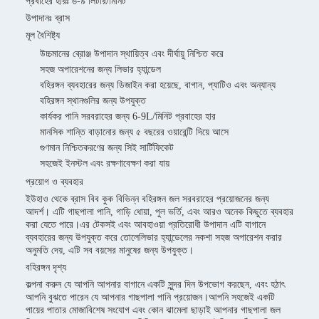
প্রবাহের হারঃ ৬-৯ লিটার/মিনিট
উপাদানঃ ব্রাস
মূল বৈশিষ্ট্য
উচ্চমানের ব্রোঞ্জ উপাদান স্থায়িত্ব এবং দীর্ঘায়ু নিশ্চিত করে
সহজ অপারেশনের জন্য লিভার হ্যান্ডেল
বহিরঙ্গন ব্যবহারের জন্য ডিজাইন করা হয়েছে, বাগান, প্যাটিও এবং অন্যান্য
বহিরঙ্গন স্থানগুলির জন্য উপযুক্ত
কার্যকর পানি সরবরাহের জন্য 6-9L/মিনিট প্রবাহের হার
মানসিক শান্তি বাড়ানোর জন্য ৫ বছরের ওয়ারেন্টি দিয়ে আসে
গুণমান নিশ্চিতকরণের জন্য সিই সার্টিফিকেট
সহজেই ইনস্টল এবং রক্ষণাবেক্ষণ করা যায়
প্রয়োগ ও ব্যবহার
ইউহাও থেকে ব্রাস বিব কুক বিভিন্ন বহিরঙ্গন জল সরবরাহের প্রয়োজনের জন্য
আদর্শ। এটি গাছপালা পানি, গাড়ি ধোয়া, পুল ভর্তি, এবং আরও অনেক কিছুতে ব্যবহার
করা যেতে পারে।এর টেকসই এবং আবহাওয়া প্রতিরোধী উপাদান এটি বাগানে
ব্যবহারের জন্য উপযুক্ত করে তোলেলিভার হ্যান্ডেলের নকশা সহজ অপারেশন করার
অনুমতি দেয়, এটি সব বয়সের মানুষের জন্য উপযুক্ত।
বহিরঙ্গন দৃশ্য
কল্পনা করুন যে আপনি আপনার বাগানে একটি সুন্দর দিন উপভোগ করছেন, এবং হঠাৎ
আপনি বুঝতে পারেন যে আপনার গাছপালা পানি প্রয়োজন।আপনি সহজেই একটি
পায়ের পাতার মোজাবিশেষ সংযোগ এবং কোন ঝামেলা ছাড়াই আপনার গাছপালা জল