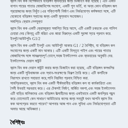
ব্রাস বিব কক বিশেষভাবে বহিরঙ্গন ব্যবহারের জন্য ডিজাইন করা হয়েছে। এটি একটি
বাগান পায়ের পাতার মোজাবিশেষ সংযোগ, একটি পুল ভর্তি, বা অন্য কোন বহিরঙ্গন জল
প্রয়োজনের জন্য নিখুঁত।এর শক্তিশালী নির্মাণ এবং নির্ভরযোগ্য কর্মক্ষমতা সঙ্গে, এটি
যেকোনো বহিরঙ্গন স্থানের জন্য একটি মূল্যবান সংযোজন।
সমাপ্তিঃ ক্রোম লেপযুক্ত
ব্রাস বিব কক একটি ক্রোমযুক্ত সমাপ্তি দিয়ে আসে, এটি একটি চকচকে এবং পালিশ
চেহারা দেয়।কিন্তু এটি মরিচা এবং জারা বিরুদ্ধে একটি সুরক্ষা স্তর প্রদান করে.
ইনপুট/আউটপুটঃ G1/2
ব্রাস বিব কক একটি ইনপুট এবং আউটপুট আকার G1 / 2 বৈশিষ্ট্য, যা বহিরঙ্গন কল
সংযোগের জন্য একটি মান আকার। এটি একটি বিস্তৃত পাইপ এবং পায়ের পাতার
মোজাবিশেষ সঙ্গে সামঞ্জস্যপূর্ণ তোলে,সহজ ইনস্টলেশন এবং ব্যবহারের অনুমতি দেয়.
ইনস্টলেশনঃ দেয়াল মাউন্ট
ব্রাস বিব কক দেয়াল মাউন্ট করার জন্য ডিজাইন করা হয়েছে, এটি বহিরঙ্গন কলগুলির
জন্য একটি সুবিধাজনক এবং স্থান-সংরক্ষণের বিকল্প তৈরি করে। এটি কলটিকে
নিরাপদে রাখতে সহায়তা করে,পানি নিয়মিত প্রবাহ নিশ্চিত করা.
সামগ্রিকভাবে, ব্রাস বিব কক একটি শীর্ষস্থানীয় বহিরঙ্গন কল যা কার্যকারিতা এবং
শৈলী উভয়ই সরবরাহ করে। এর টেকসই নির্মাণ, মার্জিত নকশা,এবং সহজ ইনস্টলেশন
এটি বাড়ির মালিকদের এবং বহিরঙ্গন উত্সাহীদের জন্য একইভাবে একটি জনপ্রিয় পছন্দ
করে তোলেতাই কেন সাধারণ আউটডোর কলের জন্য সন্তুষ্ট যখন আপনি ব্রাস বিব
কক আপগ্রেড করতে পারেন? আপনার আজ পান এবং সুবিধা এবং নির্ভরযোগ্যতা এটি
অফার আছে অভিজ্ঞতা।
বৈশিষ্ট্যঃ