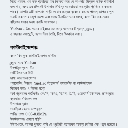
দিতে পারেন. এর দক্ষ প্রবাহের হার নিশ্চিত করে যে আপনার উদ্ভিদ সঠিক পরিমাণে
জল পায়, এবং এর টেকসই উপাদান বিভিন্ন আবহাওয়া অবস্থার প্রতিরোধ করতে
পারে। আপনি এটি আপনার গাড়ী ধোয়ার জন্যও ব্যবহার করতে পারেন,আপনার পুল
ভরাট করুনতার মসৃণ নকশা এবং সহজ ইনস্টলেশনের সাথে, ব্রাস বিব কক কোন
বহিরঙ্গন স্থান জন্য একটি আবশ্যক।
Yuehao - উচ্চ মানের বহিরঙ্গন কল জন্য আপনার বিশ্বস্ত ব্র্যান্ড।
৫ বছরের ওয়ারেন্টি, ব্রাস দিয়ে তৈরি, চীনে ডিজাইন করা।
কাস্টমাইজেশনঃ
ব্রাস বিব কুক কাস্টমাইজেশন সার্ভিস
ব্র্যান্ড নামঃ Yuehao
উৎপত্তিস্থল: চীন
সার্টিফিকেশনঃ সিই
দাম: আলোচনাযোগ্য
প্যাকেজিং বিবরণঃ YueHao স্ট্যান্ডার্ড প্যাকেজিং বা কাস্টমাইজড
বিতরণ সময়ঃ ৭ দিনের মধ্যে
অর্থ প্রদানের শর্তাবলীঃ এল/সি, ডি/এ, ডি/পি, টি/টি, ওয়েস্টার্ন ইউনিয়ন, মানিগ্রাম
ব্যবহারঃ বহিরঙ্গন কল
উপাদানঃ ব্রাস
সমাপ্তিঃ ক্রোম লেপযুক্ত
পানির চাপঃ 0.05-0.8MPa
ইনস্টলেশনঃ দেয়াল মাউন্ট
ইউহাওতে, আমরা বুঝতে পারি যে প্রতিটি গ্রাহকের অনন্য চাহিদা এবং পছন্দ রয়েছে।