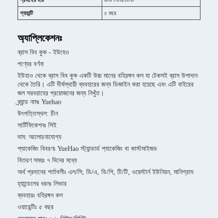
প্রবাহের হার
৬-৯ লিটার/মিনিট
গ্যারান্টি
৫ বছর
অ্যাপ্লিকেশনঃ
ব্রাস বিব কুক - ইউহেও
পণ্যের বর্ণনা
ইউহাও থেকে ব্রাস বিব কুক একটি উচ্চ মানের বহিরঙ্গন কল যা টেকসই ব্রাস উপাদান
থেকে তৈরি। এটি দীর্ঘস্থায়ী ব্যবহারের জন্য ডিজাইন করা হয়েছে এবং এটি বাইরের
জল সরবরাহের প্রয়োজনের জন্য নিখুঁত।
ব্র্যান্ড নামঃ Yuehao
উৎপত্তিস্থল: চীন
সার্টিফিকেশনঃ সিই
দাম: আলোচনাযোগ্য
প্যাকেজিং বিবরণঃ YueHao স্ট্যান্ডার্ড প্যাকেজিং বা কাস্টমাইজড
বিতরণ সময়ঃ ৭ দিনের মধ্যে
অর্থ প্রদানের শর্তাবলীঃ এল/সি, ডি/এ, ডি/পি, টি/টি, ওয়েস্টার্ন ইউনিয়ন, মানিগ্রাম
হ্যান্ডেলের ধরনঃ লিভার
ব্যবহারঃ বহিরঙ্গন কল
ওয়ারেন্টিঃ ৫ বছর